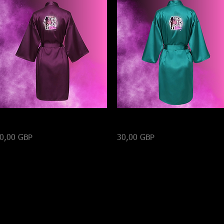
Vista rápida
Vista rápida
ATO -MORADO
BATO - VERDE
recio
Precio
0,00 GBP
30,00 GBP