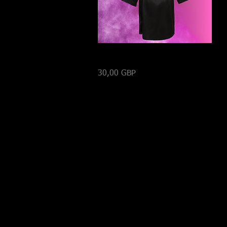
Vista rápida
BATA - NEGRO
Precio
30,00 GBP