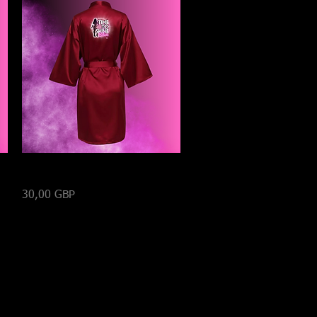
Vista rápida
BATO - ROJO
Precio
30,00 GBP