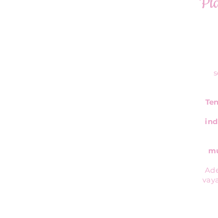
Pla
s
Te
ind
mu
Ade
vay