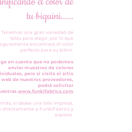
nificando el color de
tu biquini......
Tenemos una gran variedad de
telas para elegir, por lo que
eguramente encontrará el color
perfecto para su bikini.
nga en cuenta que no podemos
enviar muestras de colores
ividuales, pero si visita el sitio
web de nuestros proveedores,
podrá solicitar
estras.
www.funkifabrics.com
más, si desea una tela impresa,
a directamente a FunkiFabrics y
explore